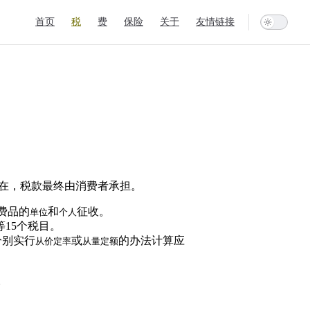
Main Navigation
首页
税
费
保险
关于
友情链接
在，税款最终由消费者承担。
费品的
和
征收。
单位
个人
15个税目。
分别实行
或
的办法计算应
从价定率
从量定额
。