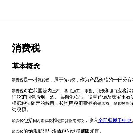
消费税
基本概念
是一种
，属于
，作为产品价格的一部分存
消费税
流转税
价内税
对在我国境内
、
、
、
和
应税消
消费税
生产
委托加工
零售
批发
进口
征税范围包括烟、酒、高档化妆品、贵重首饰及珠宝玉石等
根据税法确定的税目，按照应税消费品的
、
销售额
销售数量
纳税额。
包括
和
，收入
全部归属于中央
消费税
国内消费税
进口货物消费税
的纳税期限与增值税的纳税期限相同。
消费税